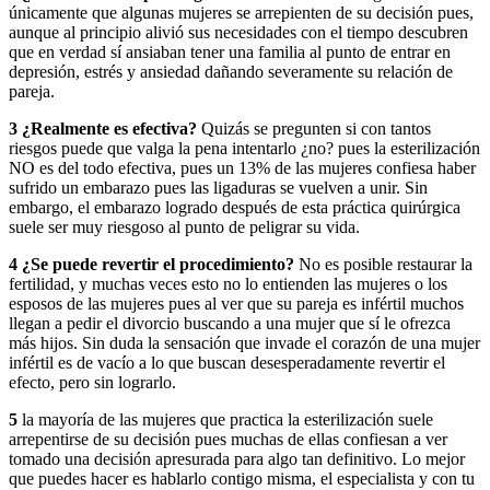
únicamente que algunas mujeres se arrepienten de su decisión pues,
aunque al principio alivió sus necesidades con el tiempo descubren
que en verdad sí ansiaban tener una familia al punto de entrar en
depresión, estrés y ansiedad dañando severamente su relación de
pareja.
3 ¿Realmente es efectiva?
Quizás se pregunten si con tantos
riesgos puede que valga la pena intentarlo ¿no? pues la esterilización
NO es del todo efectiva, pues un 13% de las mujeres confiesa haber
sufrido un embarazo pues las ligaduras se vuelven a unir. Sin
embargo, el embarazo logrado después de esta práctica quirúrgica
suele ser muy riesgoso al punto de peligrar su vida.
4 ¿Se puede revertir el procedimiento?
No es posible restaurar la
fertilidad, y muchas veces esto no lo entienden las mujeres o los
esposos de las mujeres pues al ver que su pareja es infértil muchos
llegan a pedir el divorcio buscando a una mujer que sí le ofrezca
más hijos. Sin duda la sensación que invade el corazón de una mujer
infértil es de vacío a lo que buscan desesperadamente revertir el
efecto, pero sin lograrlo.
5
la mayoría de las mujeres que practica la esterilización suele
arrepentirse de su decisión pues muchas de ellas confiesan a ver
tomado una decisión apresurada para algo tan definitivo. Lo mejor
que puedes hacer es hablarlo contigo misma, el especialista y con tu