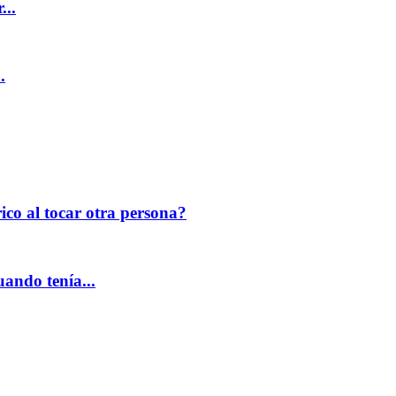
...
.
o al tocar otra persona?
ando tenía...