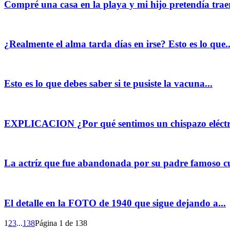
Compré una casa en la playa y mi hijo pretendía traer
¿Realmente el alma tarda días en irse? Esto es lo que..
Esto es lo que debes saber si te pusiste la vacuna...
EXPLICACION ¿Por qué sentimos un chispazo eléctric
La actríz que fue abandonada por su padre famoso cu
El detalle en la FOTO de 1940 que sigue dejando a...
1
2
3
...
138
Página 1 de 138