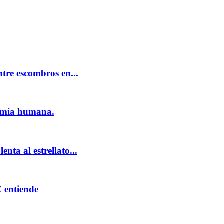
tre escombros en...
tomía humana.
nta al estrellato...
 entiende